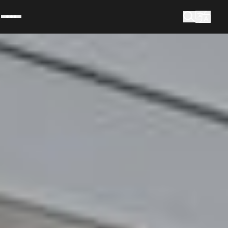
m
waar bent u naar op zoek?
Zoek op