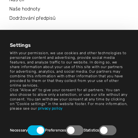
Naše hodnoty
Dodržování předpisů
Kariéra
Centrum zpravodajství
Settings
With your permission, we use cookies and other technologies to
Kontakt
personalize content and advertising, provide social media
features, and analyze traffic to our website. In doing so, we
share information about your use of this site with our partners
Kariéra
for advertising, analytics, and social media. Our partners may
combine this information with other information that you have
provided to them or that they collect from your use of other
Podmínky a pravidla
online services.
Click "Allow all" to give your consent for all partners. You can
Otisk
also choose to allow only a selection, or use our site without any
consent. You can withdraw your consent at any time by clicking
on "Cookie settings" in the website footer. For more information,
Právní upozornění
please see our
privacy policy
Prohlášení o ochraně osobních údajů
Consent
Kontakt
Necessary
Preferences
Statistics
Selection