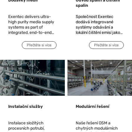
Dodávky médií
Odvod spalin a čištění
spalin
Exentec delivers ultra-
Společnost Exentec
high purity media supply
dodává integrované
systems as part of
systémy odsávání a
integrated, end-to-end
lokální čištění emisí jako
solutions for critical
součást komplexních
manufacturing
řešení pro kritická výrobní
Přečtěte si více
Přečtěte si více
environments. Acting as
prostředí. Zajišťujeme
a single accountable
bezpečné, normám
partner, Exentec takes
vyhovující a spolehlivé
responsibility from
zachycování a čištění
engineering and system
procesních emisí
design through
vznikajících při
installation,
procesech nanášení,
commissioning, and
leptání a difúze.
operational readiness.
Instalační služby
Modulární řešení
Instalace složitých
Naše řešení OSM a
procesních potrubí,
chytrých modulárních