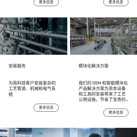
manufacturing
工艺产生的工艺排放物进
更多信息
更多信息
environments. Acting as
行安全、合规且可靠的捕
a single accountable
集和处理。
partner, Exentec takes
responsibility from
engineering and system
design through
installation,
commissioning, and
operational readiness.
安装服务
模块化解决方案
为高科技客户安装复杂的
我们的 OSM 和智能模块化
工艺管道、机械和电气系
产品解决方案为资本设备
和工具的安装带来了工艺
统
公用设施，节省了宝贵的
时间和费用，同时提高了
更多信息
质量、安全性和可维护
更多信息
性。