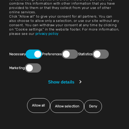
combine this information with other information that you have
provided to them or that they collect from your use of other
条款和条件
online services.
Click "Allow all" to give your consent for all partners. You can
版本说明
also choose to allow only a selection, or use our site without any
consent. You can withdraw your consent at any time by clicking
on "Cookie settings" in the website footer. For more information,
法律声明
please see our
privacy policy
隐私声明
Consent
联系方式
Necessary
Preferences
Statistics
Selection
Cookie 设置
Marketing
合规（大声说出来）
Show details
供应商与采购
Allow all
Allow selection
Deny
© 2025 Exentec