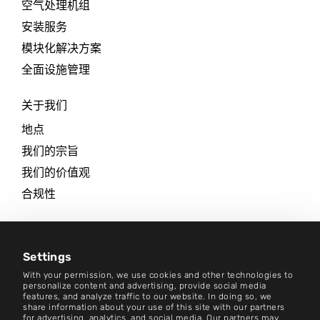
空气处理机组
安装服务
模块化解决方案
全面设施管理
关于我们
地点
我们的宗旨
我们的价值观
合规性
职业生涯
新闻中心
Settings
With your permission, we use cookies and other technologies to
联系方式
personalize content and advertising, provide social media
features, and analyze traffic to our website. In doing so, we
share information about your use of this site with our partners
职业生涯
for advertising, analytics, and social media. Our partners may