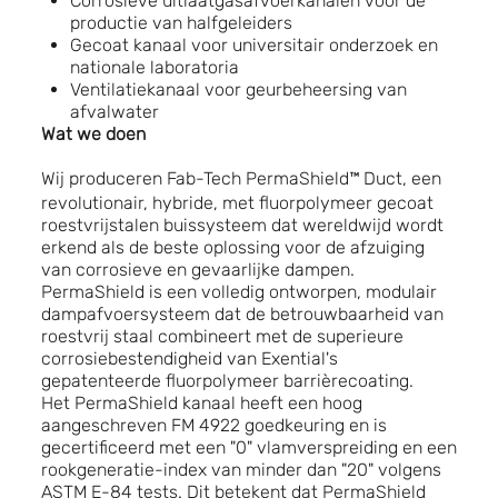
Corrosieve uitlaatgasafvoerkanalen voor de
productie van halfgeleiders
Gecoat kanaal voor universitair onderzoek en
nationale laboratoria
Ventilatiekanaal voor geurbeheersing van
afvalwater
Wat we doen
Wij produceren Fab-Tech PermaShield™
Duct, een
revolutionair, hybride, met fluorpolymeer gecoat
roestvrijstalen buissysteem dat wereldwijd wordt
erkend als de beste oplossing voor de afzuiging
van corrosieve en gevaarlijke dampen.
PermaShield is een volledig ontworpen, modulair
dampafvoersysteem dat de betrouwbaarheid van
roestvrij staal combineert met de superieure
corrosiebestendigheid van Exential's
gepatenteerde fluorpolymeer barrièrecoating.
Het PermaShield kanaal heeft een hoog
aangeschreven FM 4922 goedkeuring en is
gecertificeerd met een "0" vlamverspreiding en een
rookgeneratie-index van minder dan "20" volgens
ASTM E-84 tests. Dit betekent dat PermaShield