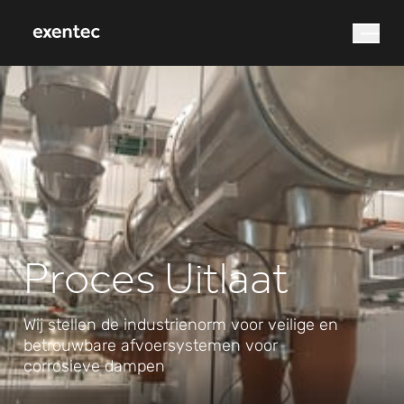
waar bent u naar op
zoek?
Proces Uitlaat
Zoek op
Wij stellen de industrienorm voor veilige en
betrouwbare afvoersystemen voor
corrosieve dampen