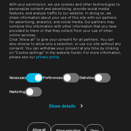
With your permission, we use cookies and other technologies to
Neem contact op met
personalize content and advertising, provide social media
features, and analyze traffic to our website. In doing so, we
share information about your use of this site with our partners
Carrière
for advertising, analytics, and social media. Our partners may
combine this information with other information that you have
provided to them or that they collect from your use of other
Algemene voorwaarden
online services.
Click "Allow all" to give your consent for all partners. You can
Afdruk
also choose to allow only a selection, or use our site without any
consent. You can withdraw your consent at any time by clicking
on "Cookie settings" in the website footer. For more information,
Wettelijke kennisgeving
please see our
privacy policy
Privacyverklaringen
Consent
Neem contact op met
Necessary
Preferences
Statistics
Selection
Cookie-instellingen
Marketing
Naleving (Speak Up!)
Show details
Leveranciers en inkoop
Allow all
Allow selection
Deny