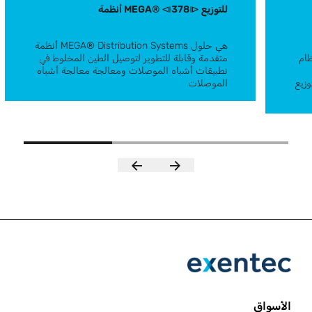
أنظمة MEGA® ⧏378⧐ للتوزيع
هي حلول
أنظمة MEGA® Distribution Systems
 لكل من
متقدمة وقابلة للتطوير لتوصيل الطين المخلوط في
تطبيقات أشباه الموصلات ومعالجة معالجة أشباه
أنظمة MEGA® ⧏378⧐ للتوزيع
وزيع
الموصلات
الأسواق