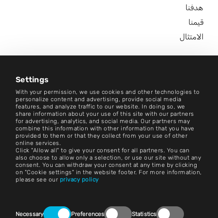
هدفنا
قيمنا
الامتثال
الوظائف
مركز الأخبار
Settings
With your permission, we use cookies and other technologies to
اتصل بنا
personalize content and advertising, provide social media
features, and analyze traffic to our website. In doing so, we
share information about your use of this site with our partners
الوظائف
for advertising, analytics, and social media. Our partners may
combine this information with other information that you have
provided to them or that they collect from your use of other
الشروط والأحكام
online services.
Click "Allow all" to give your consent for all partners. You can
بصمة
also choose to allow only a selection, or use our site without any
consent. You can withdraw your consent at any time by clicking
on "Cookie settings" in the website footer. For more information,
إشعار قانوني
please see our
privacy policy
بيانات الخصوصية
Consent
اتصل بنا
Necessary
Preferences
Statistics
Selection