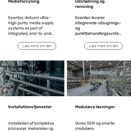
Medieforsyning
Udstødning og
rensning
Exentec delivers ultra-
Exentec leverer
high purity media supply
integrerede udsugnings-
systems as part of
og
integrated, end-to-end
punktbehandlingssystemer
solutions for critical
som en del af komplette
manufacturing
løsninger til kritiske
Læs mere om det
Læs mere om det
environments. Acting as
produktionsmiljøer. Vi
a single accountable
sikrer en sikker,
partner, Exentec takes
lovmæssig og pålidelig
responsibility from
opsamling og rensning af
engineering and system
procesemissioner fra
design through
afsætnings-, ætsnings-
installation,
og diffusionsprocesser.
commissioning, and
operational readiness.
Installationstjenester
Modulære løsninger
Installation af komplekse
Vores OSM og smarte
procesrør, mekaniske og
modulære