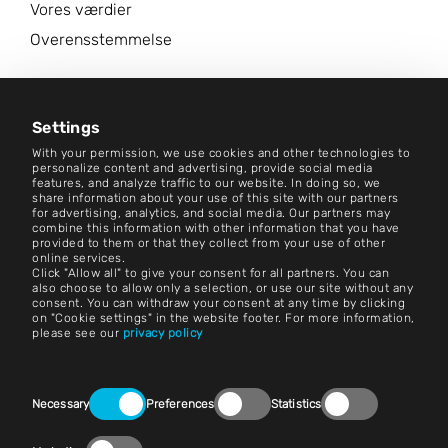
Vores værdier
Overensstemmelse
Karriere
Nyhedscenter
Settings
With your permission, we use cookies and other technologies to
Kontakt
personalize content and advertising, provide social media
features, and analyze traffic to our website. In doing so, we
share information about your use of this site with our partners
Karriere
for advertising, analytics, and social media. Our partners may
combine this information with other information that you have
provided to them or that they collect from your use of other
Vilkår og betingelser
online services.
Click "Allow all" to give your consent for all partners. You can
Påtryk
also choose to allow only a selection, or use our site without any
consent. You can withdraw your consent at any time by clicking
on "Cookie settings" in the website footer. For more information,
Juridisk meddelelse
please see our
privacy policy
Erklæringer om beskyttelse af personlige oplysninger
Consent
Kontakt
Necessary
Preferences
Statistics
Selection
Cookie-indstillinger