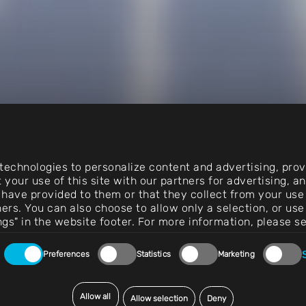
echnologies to personalize content and advertising, provi
 your use of this site with our partners for advertising, 
 have provided to them or that they collect from your use 
vičky
rtners. You can also choose to allow only a selection, or 
ngs" in the website footer. For more information, please s
Preferences
Statistics
Marketing
ro přípravu povrchů, u kterých jsou
ouladu.
Allow all
Allow selection
Deny