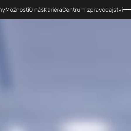
hy
Možnosti
O nás
Kariéra
Centrum zpravodajství