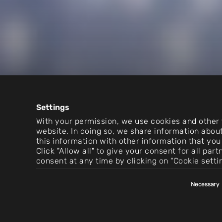
Settings
With your permission, we use cookies and other t
website. In doing so, we share information about
this information with other information that you
Mokré la
Click "Allow all" to give your consent for all pa
consent at any time by clicking on "Cookie setti
Consent
Necessary
Selection
Specializujeme se na navrhování systémů p
požadavky na aplikaci a výkon zařízení v s