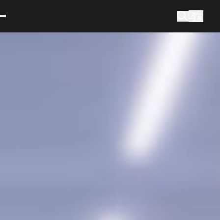
co hledáte?
Vyhledávání