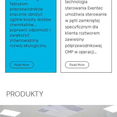
technologia
fabrykom
sterowania Exentec
półprzewodników
znacznie obniżyć
umożliwia sterowanie
ogólne koszty dostaw
w pętli zamkniętej
chemikaliów,
specyficznym dla
poprawić odporność i
klienta roztworem
zwiększyć
zawiesiny
zrównoważony
rozwój ekologiczny.
półprzewodnikowej
CMP w operacji
mieszania i
dystrybucji.
Read More
Read More
PRODUKTY