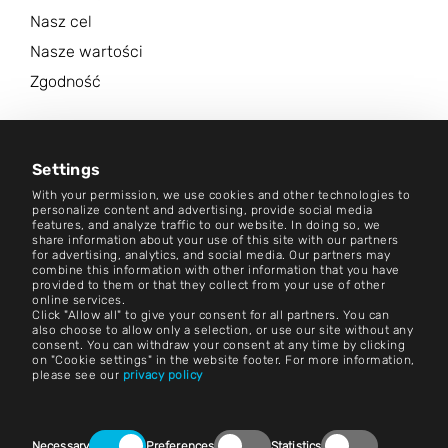
Nasz cel
Nasze wartości
Zgodność
Kariera
Centrum aktualności
Settings
With your permission, we use cookies and other technologies to
Kontakt
personalize content and advertising, provide social media
features, and analyze traffic to our website. In doing so, we
share information about your use of this site with our partners
Kariera
for advertising, analytics, and social media. Our partners may
combine this information with other information that you have
provided to them or that they collect from your use of other
Zasady i warunki
online services.
Click "Allow all" to give your consent for all partners. You can
Nadruk
also choose to allow only a selection, or use our site without any
consent. You can withdraw your consent at any time by clicking
on "Cookie settings" in the website footer. For more information,
Nota prawna
please see our
privacy policy
Oświadczenia o ochronie prywatności
Consent
Kontakt
Necessary
Preferences
Statistics