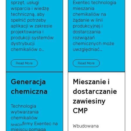
sprzęt, usługi
Exentec technologia
wsparcia i wiedzę
mieszania
techniczną, aby
chemikaliów na
spełnić potrzeby
żądanie w linii
aplikacji w zakresie
produkcyjnej i
projektowania i
dostarczania
produkcji systemów
rozwiązań
dystrybucji
chemicznych
może
chemikaliów o
uwzględniać
wysokiej i niskiej
dynamiczne zmiany
czystości.
natężenia przepływu
Read More
Read More
na żądanie przez
użytkowników
końcowych lub
Generacja
Mieszanie i
punkty użytkowania,
chemiczna
dostarczanie
przy jednoczesnym
zachowaniu
zawiesiny
dokładności
Technologia
mieszania.
CMP
wytwarzania
chemikaliów
firmy Exentec na
NH4OH
Wbudowana
miejscu pomaga