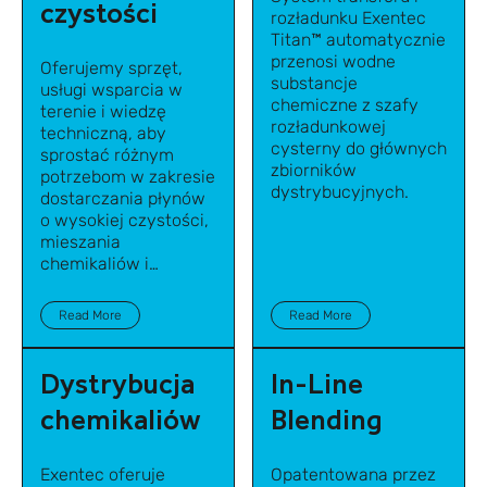
czystości
rozładunku Exentec
Titan™ automatycznie
przenosi wodne
Oferujemy sprzęt,
substancje
usługi wsparcia w
chemiczne z szafy
terenie i wiedzę
rozładunkowej
techniczną, aby
cysterny do głównych
sprostać różnym
zbiorników
potrzebom w zakresie
dystrybucyjnych.
dostarczania płynów
o wysokiej czystości,
mieszania
chemikaliów i
najnowocześniejszych
systemów zawiesin
Read More
Read More
CMP do produkcji
półprzewodników i
innych
Dystrybucja
In-Line
zaawansowanych
chemikaliów
Blending
technologicznie
branż.
Exentec oferuje
Opatentowana przez