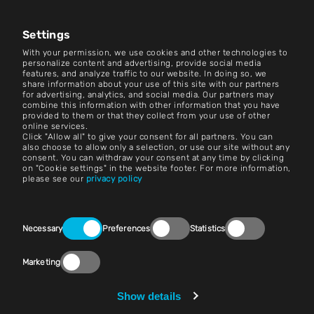
Kariera
Centrum aktualności
Settings
With your permission, we use cookies and other technologies to
Kontakt
personalize content and advertising, provide social media
features, and analyze traffic to our website. In doing so, we
share information about your use of this site with our partners
Kariera
for advertising, analytics, and social media. Our partners may
combine this information with other information that you have
provided to them or that they collect from your use of other
Zasady i warunki
online services.
Click "Allow all" to give your consent for all partners. You can
Nadruk
also choose to allow only a selection, or use our site without any
consent. You can withdraw your consent at any time by clicking
on "Cookie settings" in the website footer. For more information,
Nota prawna
please see our
privacy policy
Oświadczenia o ochronie prywatności
Consent
Kontakt
Necessary
Preferences
Statistics
Selection
Ustawienia plików cookie
Marketing
Zgodność z przepisami (Speak Up!)
Show details
Sprzedawcy i zakupy