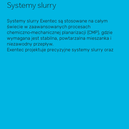
Systemy slurry
Systemy slurry Exentec są stosowane na całym
świecie w zaawansowanych procesach
chemiczno‑mechanicznej planarizacji (CMP), gdzie
wymagana jest stabilna, powtarzalna mieszanka i
niezawodny przepływ.
Exentec projektuje precyzyjne systemy slurry oraz
zintegrowane wyposażenie procesowe
wykorzystywane w przemyśle półprzewodnikowym,
CMP, solarnym i w obszarze materiałów
zaawansowanych. Rozwiązania te sprawdzają się
zarówno w małoseryjnych liniach pilotażowych, jak i w
produkcji o wysokiej przepustowości.