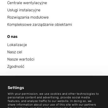
Centrale wentylacyjne
Usługi instalacyjne
Rozwiązania modułowe
Kompleksowe zarządzanie obiektami
O nas
Lokalizacje
Nasz cel
Nasze wartości
Zgodność
Kariera
Centrum aktualności
Settings
With your permission, we use cookies and other technologies to
Kontakt
personalize content and advertising, provide social media
features, and analyze traffic to our website. In doing so, we
share information about your use of this site with our partners
Kariera