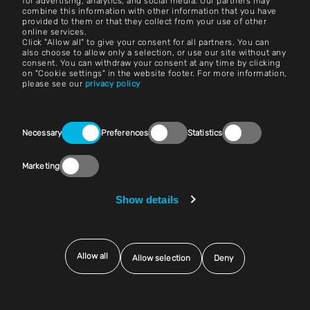
for advertising, analytics, and social media. Our partners may
combine this information with other information that you have
provided to them or that they collect from your use of other
Zasady i warunki
online services.
Click "Allow all" to give your consent for all partners. You can
Nadruk
also choose to allow only a selection, or use our site without any
consent. You can withdraw your consent at any time by clicking
on "Cookie settings" in the website footer. For more information,
Nota prawna
please see our
privacy policy
Oświadczenia o ochronie prywatności
Consent
Kontakt
Necessary
Preferences
Statistics
Selection
Ustawienia plików cookie
Marketing
Zgodność z przepisami (Speak Up!)
Show details
Sprzedawcy i zakupy
Allow all
Allow selection
Deny
© 2025 Exentec