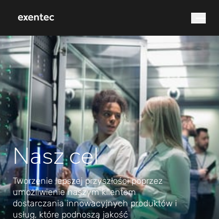
Czego szukasz?
Nasz cel
Wyszukiwanie
Tworzenie lepszej przyszłości poprzez
umożliwienie naszym klientom
dostarczania innowacyjnych produktów i
usług, które podnoszą jakość