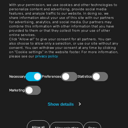
With your permission, we use cookies and other technologies to
Kontakt
personalize content and advertising, provide social media
features, and analyze traffic to our website. In doing so, we
share information about your use of this site with our partners
Kariera
for advertising, analytics, and social media. Our partners may
combine this information with other information that you have
provided to them or that they collect from your use of other
Zasady i warunki
online services.
Click "Allow all" to give your consent for all partners. You can
Nadruk
also choose to allow only a selection, or use our site without any
consent. You can withdraw your consent at any time by clicking
on "Cookie settings" in the website footer. For more information,
Nota prawna
please see our
privacy policy
Oświadczenia o ochronie prywatności
Consent
Kontakt
Necessary
Preferences
Statistics
Selection
Ustawienia plików cookie
Marketing
Zgodność z przepisami (Speak Up!)
Show details
Sprzedawcy i zakupy
Allow all