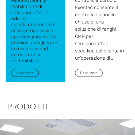
controllo a bordo di
Exentec aiuta gli
stabilimenti di
Exentec consente il
semiconduttori a
controllo ad anello
ridurre
chiuso di una
significativamente i
soluzione di fanghi
costi complessivi di
CMP per
approvvigionamento
chimico, a migliorare
semiconduttori
la resilienza e ad
specifica del cliente in
aumentare la
un'operazione di
sostenibilità
miscelazione e
ecologica.
distribuzione.
Read More
Read More
PRODOTTI