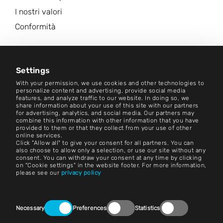
I nostri valori
Conformità
Carriera
Centro Notizie
Settings
With your permission, we use cookies and other technologies to
Contatto
personalize content and advertising, provide social media
features, and analyze traffic to our website. In doing so, we
share information about your use of this site with our partners
Carriera
for advertising, analytics, and social media. Our partners may
combine this information with other information that you have
provided to them or that they collect from your use of other
Termini e condizioni
online services.
Click "Allow all" to give your consent for all partners. You can
Impronta
also choose to allow only a selection, or use our site without any
consent. You can withdraw your consent at any time by clicking
on "Cookie settings" in the website footer. For more information,
Avviso legale
please see our
privacy policy
Dichiarazioni sulla privacy
Consent
Contatto
Necessary
Preferences
Statistics
Selection