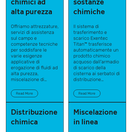
chimici ad
sostanze
alta purezza
chimiche
Offriamo attrezzature,
Il sistema di
servizi di assistenza
trasferimento e
sul campo e
scarico Exentec
competenze tecniche
Titan™ trasferisce
per soddisfare le
automaticamente un
varie esigenze
prodotto chimico
applicative di
acquoso dall'armadio
erogazione di fluidi ad
di scarico della
alta purezza,
cisterna ai serbatoi di
miscelazione di
distribuzione
sostanze chimiche e
principali.
sistemi di fanghi CMP
Read More
Read More
all'avanguardia per la
produzione di
semiconduttori e altre
Distribuzione
Miscelazione
industrie ad alta
chimica
in linea
tecnologia.