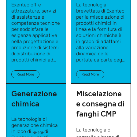
Exentec offre
La tecnologia
attrezzature, servizi
brevettata di Exentec
di assistenza e
per la miscelazione di
competenze tecniche
prodotti chimici in
per soddisfare le
linea e la fornitura di
esigenze applicative
soluzioni chimiche
è
nella progettazione e
in grado di adattarsi
produzione di sistemi
alla variazione
di distribuzione di
dinamica delle
prodotti chimici ad
portate da parte degli
alta e bassa purezza.
utenti finali o dei punti
di utilizzo,
Read More
Read More
mantenendo una
precisa accuratezza
della miscela.
Generazione
Miscelazione
chimica
e consegna di
fanghi CMP
La tecnologia di
generazione chimica
La tecnologia di
in loco di
di
NH4OH