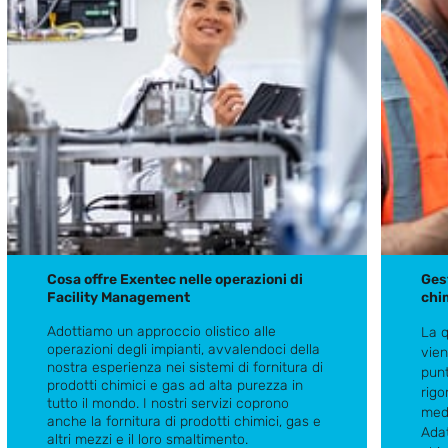
Cosa offre Exentec nelle operazioni di
Gest
Facility Management
chi
Adottiamo un approccio olistico alle
La q
operazioni degli impianti, avvalendoci della
vien
nostra esperienza nei sistemi di fornitura di
punt
prodotti chimici e gas ad alta purezza in
rigo
tutto il mondo. I nostri servizi coprono
Cosa offre Exentec nelle operazioni di
medi
anche la fornitura di prodotti chimici, gas e
Facility Management
Adat
altri mezzi e il loro smaltimento.
Gesti