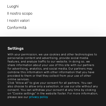
Luoghi
Il nostro scopo
I nostri valori
Conformità
Carriera
Centro Notizie
Settings
With your permission, we use cookies and other technologies to
Contatto
personalize content and advertising, provide social media
features, and analyze traffic to our website. In doing so, we
share information about your use of this site with our partners
Carriera
for advertising, analytics, and social media. Our partners may
combine this information with other information that you have
provided to them or that they collect from your use of other
Termini e condizioni
online services.
Click "Allow all" to give your consent for all partners. You can
Impronta
also choose to allow only a selection, or use our site without any
consent. You can withdraw your consent at any time by clicking
on "Cookie settings" in the website footer. For more information,
Avviso legale
please see our
privacy policy
Dichiarazioni sulla privacy