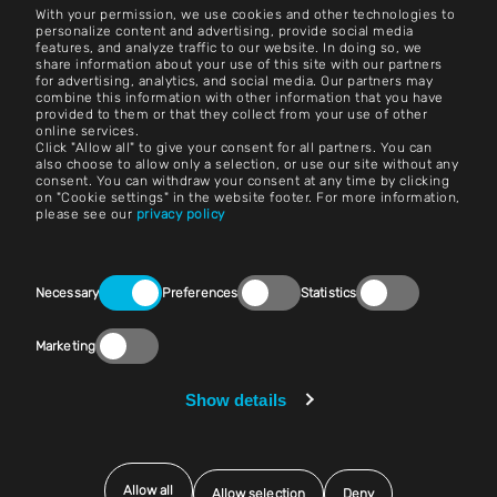
With your permission, we use cookies and other technologies to
Contatto
personalize content and advertising, provide social media
features, and analyze traffic to our website. In doing so, we
share information about your use of this site with our partners
Carriera
for advertising, analytics, and social media. Our partners may
combine this information with other information that you have
provided to them or that they collect from your use of other
Termini e condizioni
online services.
Click "Allow all" to give your consent for all partners. You can
Impronta
also choose to allow only a selection, or use our site without any
consent. You can withdraw your consent at any time by clicking
on "Cookie settings" in the website footer. For more information,
Avviso legale
please see our
privacy policy
Dichiarazioni sulla privacy
Consent
Contatto
Necessary
Preferences
Statistics
Selection
Impostazioni dei cookie
Marketing
Conformità (Parla!)
Show details
Fornitori e acquisti
Allow all
Allow selection
Deny