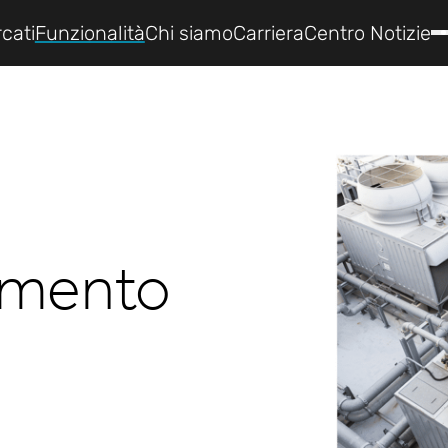
cati
Funzionalità
Chi siamo
Carriera
Centro Notizie
damento