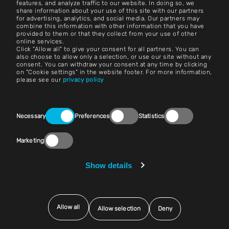
features, and analyze traffic to our website. In doing so, we
share information about your use of this site with our partners
Carriera
for advertising, analytics, and social media. Our partners may
combine this information with other information that you have
provided to them or that they collect from your use of other
Termini e condizioni
online services.
Click "Allow all" to give your consent for all partners. You can
Impronta
also choose to allow only a selection, or use our site without any
consent. You can withdraw your consent at any time by clicking
on "Cookie settings" in the website footer. For more information,
Avviso legale
please see our
privacy policy
Dichiarazioni sulla privacy
Consent
Contatto
Necessary
Preferences
Statistics
Selection
Impostazioni dei cookie
Marketing
Conformità (Parla!)
Show details
Fornitori e acquisti
Allow all
Allow selection
Deny