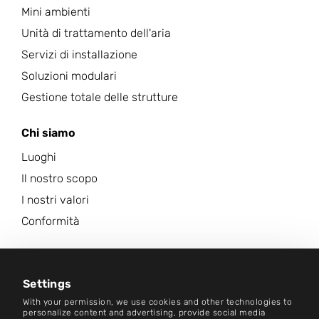
Mini ambienti
Unità di trattamento dell'aria
Servizi di installazione
Soluzioni modulari
Gestione totale delle strutture
Chi siamo
Luoghi
Il nostro scopo
I nostri valori
Conformità
Carriera
Centro Notizie
Settings
With your permission, we use cookies and other technologies to
Contatto
personalize content and advertising, provide social media