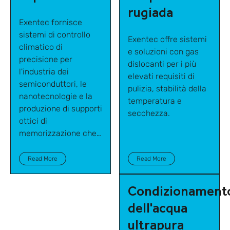
rugiada
Exentec fornisce
sistemi di controllo
Exentec offre sistemi
climatico di
e soluzioni con gas
precisione per
dislocanti per i più
l'industria dei
elevati requisiti di
semiconduttori, le
pulizia, stabilità della
nanotecnologie e la
temperatura e
produzione di supporti
secchezza.
ottici di
memorizzazione che
richiedono processi e
ambienti di misura
Read More
Read More
costantemente
stabili.
Condizionament
dell'acqua
ultrapura