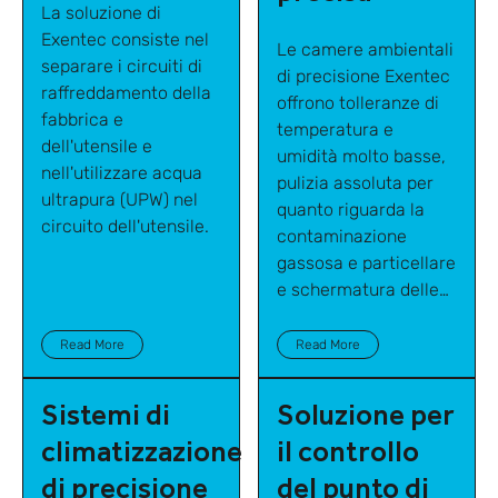
La soluzione di
Exentec consiste nel
Le camere ambientali
separare i circuiti di
di precisione Exentec
raffreddamento della
offrono tolleranze di
fabbrica e
temperatura e
dell'utensile e
umidità molto basse,
nell'utilizzare acqua
pulizia assoluta per
ultrapura (UPW) nel
quanto riguarda la
circuito dell'utensile.
contaminazione
gassosa e particellare
e schermatura delle
influenze acustiche,
vibrazionali ed
Read More
Read More
elettromagnetiche.
Sistemi di
Soluzione per
climatizzazione
il controllo
di precisione
del punto di