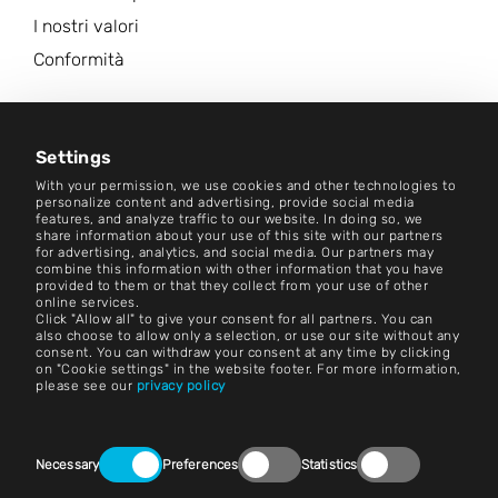
I nostri valori
Conformità
Carriera
Centro Notizie
Settings
With your permission, we use cookies and other technologies to
Contatto
personalize content and advertising, provide social media
features, and analyze traffic to our website. In doing so, we
share information about your use of this site with our partners
Carriera
for advertising, analytics, and social media. Our partners may
combine this information with other information that you have
provided to them or that they collect from your use of other
Termini e condizioni
online services.
Click "Allow all" to give your consent for all partners. You can
Impronta
also choose to allow only a selection, or use our site without any
consent. You can withdraw your consent at any time by clicking
on "Cookie settings" in the website footer. For more information,
Avviso legale
please see our
privacy policy
Dichiarazioni sulla privacy
Consent
Contatto
Necessary
Preferences
Statistics
Selection