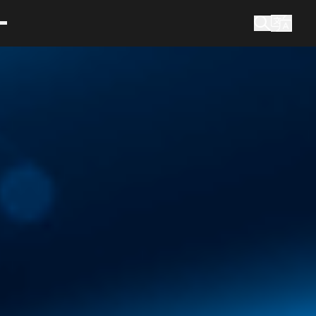
Hvad leder du efter?
Søg efter