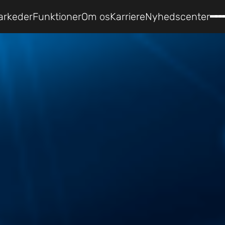
arkeder
Funktioner
Om os
Karriere
Nyhedscenter