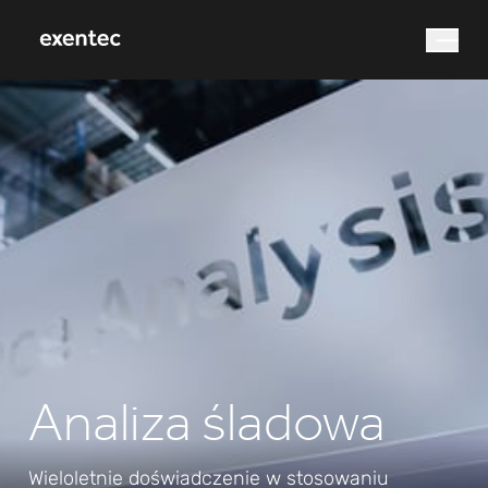
Czego szukasz?
Wyszukiwanie
Analiza śladowa
Wieloletnie doświadczenie w stosowaniu