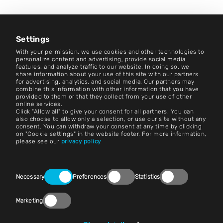
Kariera
Centrum aktualności
Settings
With your permission, we use cookies and other technologies to
Kontakt
personalize content and advertising, provide social media
features, and analyze traffic to our website. In doing so, we
share information about your use of this site with our partners
Kariera
for advertising, analytics, and social media. Our partners may
combine this information with other information that you have
provided to them or that they collect from your use of other
Zasady i warunki
online services.
Click "Allow all" to give your consent for all partners. You can
Nadruk
also choose to allow only a selection, or use our site without any
consent. You can withdraw your consent at any time by clicking
on "Cookie settings" in the website footer. For more information,
Nota prawna
please see our
privacy policy
Oświadczenia o ochronie prywatności
Consent
Kontakt
Necessary
Preferences
Statistics
Selection
Ustawienia plików cookie
Marketing
Zgodność z przepisami (Speak Up!)