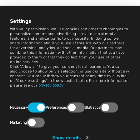
Kariera
Centrum aktualności
Settings
With your permission, we use cookies and other technologies to
Kontakt
personalize content and advertising, provide social media
features, and analyze traffic to our website. In doing so, we
share information about your use of this site with our partners
Kariera
for advertising, analytics, and social media. Our partners may
combine this information with other information that you have
provided to them or that they collect from your use of other
Zasady i warunki
online services.
Click "Allow all" to give your consent for all partners. You can
Nadruk
also choose to allow only a selection, or use our site without any
consent. You can withdraw your consent at any time by clicking
on "Cookie settings" in the website footer. For more information,
Nota prawna
please see our
privacy policy
Oświadczenia o ochronie prywatności
Consent
Kontakt
Necessary
Preferences
Statistics
Selection
Ustawienia plików cookie
Marketing
Zgodność z przepisami (Speak Up!)
Show details