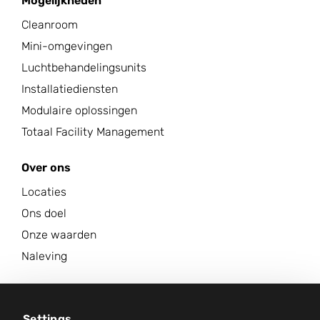
Mogelijkheden
Cleanroom
Mini-omgevingen
Luchtbehandelingsunits
Installatiediensten
Modulaire oplossingen
Totaal Facility Management
Over ons
Locaties
Ons doel
Onze waarden
Naleving
Carrière
Nieuwscentrum
Settings