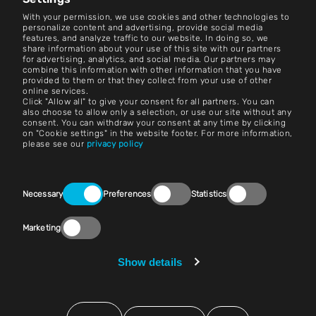
With your permission, we use cookies and other technologies to
Neem contact op met
personalize content and advertising, provide social media
features, and analyze traffic to our website. In doing so, we
share information about your use of this site with our partners
Carrière
for advertising, analytics, and social media. Our partners may
combine this information with other information that you have
provided to them or that they collect from your use of other
Algemene voorwaarden
online services.
Click "Allow all" to give your consent for all partners. You can
Afdruk
also choose to allow only a selection, or use our site without any
consent. You can withdraw your consent at any time by clicking
on "Cookie settings" in the website footer. For more information,
Wettelijke kennisgeving
please see our
privacy policy
Privacyverklaringen
Consent
Neem contact op met
Necessary
Preferences
Statistics
Selection
Cookie-instellingen
Marketing
Naleving (Speak Up!)
Show details
Leveranciers en inkoop