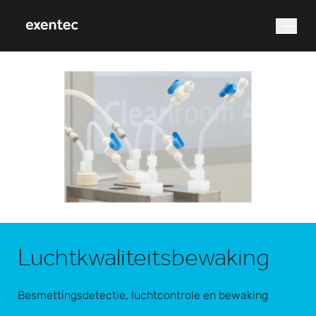
waar bent u naar op
zoek?
Zoek op
Luchtkwaliteitsbewaking
Besmettingsdetectie, luchtcontrole en bewaking