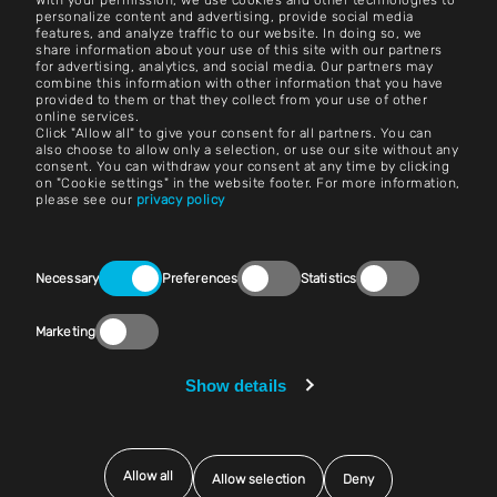
With your permission, we use cookies and other technologies to
Neem contact op met
personalize content and advertising, provide social media
features, and analyze traffic to our website. In doing so, we
share information about your use of this site with our partners
Carrière
for advertising, analytics, and social media. Our partners may
combine this information with other information that you have
provided to them or that they collect from your use of other
Algemene voorwaarden
online services.
Click "Allow all" to give your consent for all partners. You can
Afdruk
also choose to allow only a selection, or use our site without any
consent. You can withdraw your consent at any time by clicking
on "Cookie settings" in the website footer. For more information,
Wettelijke kennisgeving
please see our
privacy policy
Privacyverklaringen
Consent
Neem contact op met
Necessary
Preferences
Statistics
Selection
Cookie-instellingen
Marketing
Naleving (Speak Up!)
Show details
Leveranciers en inkoop
Allow all
Allow selection
Deny