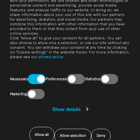
With your permission, we use cookies and other technologies to
Neem contact op met
personalize content and advertising, provide social media
features, and analyze traffic to our website. In doing so, we
share information about your use of this site with our partners
Carrière
for advertising, analytics, and social media. Our partners may
combine this information with other information that you have
provided to them or that they collect from your use of other
Algemene voorwaarden
online services.
Click "Allow all" to give your consent for all partners. You can
Afdruk
also choose to allow only a selection, or use our site without any
consent. You can withdraw your consent at any time by clicking
on "Cookie settings" in the website footer. For more information,
Wettelijke kennisgeving
please see our
privacy policy
Privacyverklaringen
Consent
Neem contact op met
Necessary
Preferences
Statistics
Selection
Cookie-instellingen
Marketing
Naleving (Speak Up!)
Show details
Leveranciers en inkoop
Allow all
Allow selection
Deny