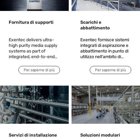
Fornitura di supporti
Scarichi e
abbattimento
Exentec delivers ultra-
Exentec fornisce sistemi
high purity media supply
integrati di aspirazione e
systems as part of
abbattimento in punto di
integrated, end-to-end
utilizzo nell'ambito di
solutions for critical
soluzioni complete per
manufacturing
ambienti produttivi critici.
Per saperne di più
Per saperne di più
environments. Acting as
Garantiamo la cattura e il
a single accountable
trattamento in modo
partner, Exentec takes
sicuro, conforme alle
responsibility from
normative e affidabile
engineering and system
delle emissioni derivanti
design through
dai processi di
installation,
deposizione, incisione e
commissioning, and
diffusione.
operational readiness.
Servizi di installazione
Soluzioni modulari