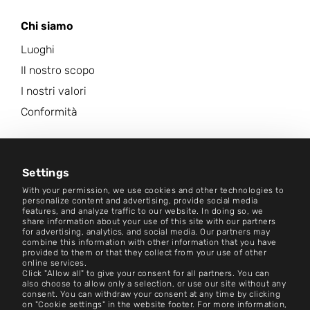
Chi siamo
Luoghi
Il nostro scopo
I nostri valori
Conformità
Carriera
Centro Notizie
Settings
With your permission, we use cookies and other technologies to
Contatto
personalize content and advertising, provide social media
features, and analyze traffic to our website. In doing so, we
share information about your use of this site with our partners
Carriera
for advertising, analytics, and social media. Our partners may
combine this information with other information that you have
provided to them or that they collect from your use of other
Termini e condizioni
online services.
Click "Allow all" to give your consent for all partners. You can
Impronta
also choose to allow only a selection, or use our site without any
consent. You can withdraw your consent at any time by clicking
on "Cookie settings" in the website footer. For more information,
Avviso legale