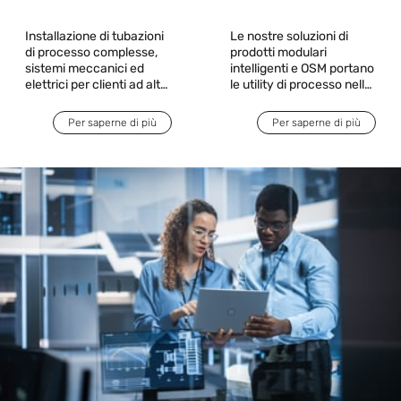
Installazione di tubazioni
Le nostre soluzioni di
di processo complesse,
prodotti modulari
sistemi meccanici ed
intelligenti e OSM portano
elettrici per clienti ad alta
le utility di processo nelle
installazioni di
tecnologia
apparecchiature e
Per saperne di più
Per saperne di più
strumenti di capitale,
facendo risparmiare
tempo e spese preziose e
migliorando al contempo
la qualità, la sicurezza e la
manutenibilità.