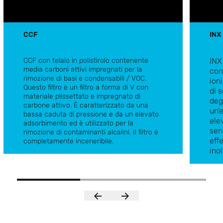
CCF
INX
CCF con telaio in polistirolo contenente
INX
media carboni attivi impregnati per la
con
rimozione di basi e condensabili / VOC.
ion
Questo filtro è un filtro a forma di V con
di 
materiale plissettato e impregnato di
deg
carbone attivo. È caratterizzato da una
un'
bassa caduta di pressione e da un elevato
ele
adsorbimento ed è utilizzato per la
sen
rimozione di contaminanti alcalini. Il filtro è
CCF
effe
completamente inceneribile.
INX
ino
bas
bass