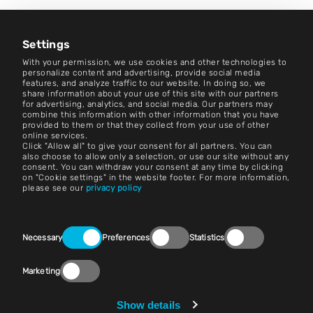
Carriera
Centro Notizie
Settings
With your permission, we use cookies and other technologies to
Contatto
personalize content and advertising, provide social media
features, and analyze traffic to our website. In doing so, we
share information about your use of this site with our partners
Carriera
for advertising, analytics, and social media. Our partners may
combine this information with other information that you have
provided to them or that they collect from your use of other
Termini e condizioni
online services.
Click "Allow all" to give your consent for all partners. You can
Impronta
also choose to allow only a selection, or use our site without any
consent. You can withdraw your consent at any time by clicking
on "Cookie settings" in the website footer. For more information,
Avviso legale
please see our
privacy policy
Dichiarazioni sulla privacy
Consent
Contatto
Necessary
Preferences
Statistics
Selection
Impostazioni dei cookie
Marketing
Conformità (Parla!)
Show details