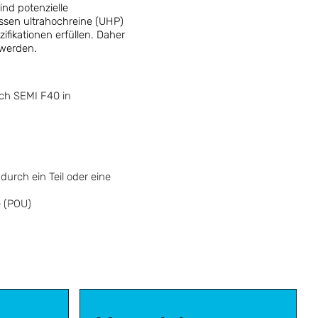
nd potenzielle
ssen ultrahochreine (UHP)
fikationen erfüllen. Daher
 werden.
ach SEMI F40 in
)
durch ein Teil oder eine
e (POU)