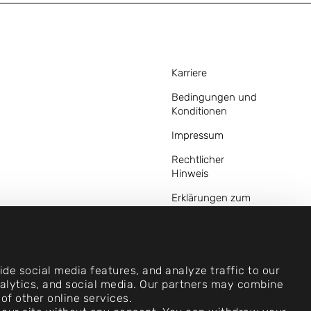
Karriere
Bedingungen und
Konditionen
Impressum
Rechtlicher
Hinweis
Erklärungen zum
Datenschutz
Kontakt
Cookie-
de social media features, and analyze traffic to our
Einstellungen
analytics, and social media. Our partners may combine
of other online services.
Einhaltung der