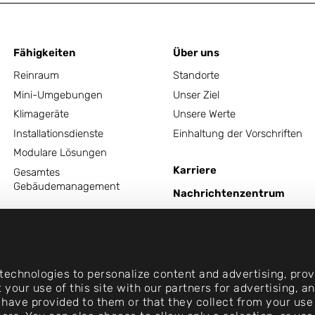
Fähigkeiten
Über uns
Reinraum
Standorte
Mini-Umgebungen
Unser Ziel
Klimageräte
Unsere Werte
Installationsdienste
Einhaltung der Vorschriften
Modulare Lösungen
Karriere
Gesamtes
Gebäudemanagement
Nachrichtenzentrum
Kontakt
echnologies to personalize content and advertising, provi
 your use of this site with our partners for advertising, 
 have provided to them or that they collect from your use 