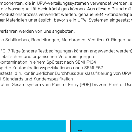
mponenten, die in UPW-Verteilungssystemen verwendet werden, si
e die Wasserqualität beeinträchtigen können. Aus diesem Grund mü
m Produktionsprozess verwendet werden, genaue SEMI-Standardspezi
ieser Materialien unerlässlich, bevor sie in UPW-Systemen eingesetzt
fverfahren werden von uns angeboten:
von Schläuchen, Rohrleitungen, Membranen, Ventilen, O-Ringen n
5
 °C, 7 Tage (andere Testbedingungen können angewendet werden
metallischen und organischen Verunreinigungen
kontamination in einem Spültest nach SEMI F104
g der Kontaminationsspezifikationen nach SEMI F57
sts, d.h. kontinuierlicher Durchfluss zur Klassifizierung von UPW 
Standards und Kundenspezifikation
tät im Gesamtsystem vom Point of Entry (POE) bis zum Point of Us