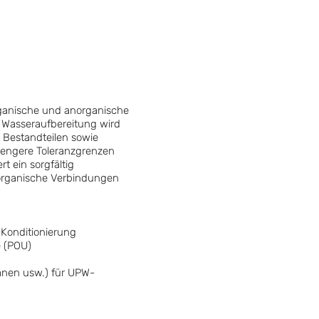
rganische und anorganische
r Wasseraufbereitung wird
 Bestandteilen sowie
trengere Toleranzgrenzen
t ein sorgfältig
, organische Verbindungen
Konditionierung
e (POU)
anen usw.) für UPW-