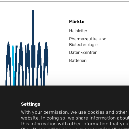
Märkte
Halbleiter
Pharmazeutika und
Biotechnologie
Daten-Zentren
Batterien
Settings
With your permission, we use cookies and other t
website. In doing so, we share information about
this information with other information that you