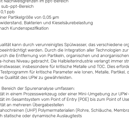
it Nachweisgrenzen im ppt-Bereich
n sub-ppt-Bereich
0,1 ppb
iner Partikelgröße von 0,05 μm
iderstand, Bakterien und Kieselsäurebelastung
nach Kundenspezifikation
ualität kann durch verunreinigtes Spülwasser, das verschiedene o
beeinträchtigt werden. Durch die Integration aller Technologien zu
urch die Entfernung von Partikeln, organischen und anorganischen
ra-hohes Niveau gebracht. Die Halbleiterindustrie verlangt immer s
nstwasser, insbesondere für kritische Metalle und TOC. Dies erforder
s Testprogramm für kritische Parameter wie Ionen, Metalle, Partikel
he Qualität des UPW zu gewährleisten.
m Bereich der Spurenanalyse umfassen:
ität in einem Prozesswerkzeug oder einer Mini-Umgebung zur UPW-
tät im Gesamtsystem vom Point of Entry (POE) bis zum Point of Us
lität an mehreren Übergabestellen
ltrahochreinen (UHP) Polymermaterialien (Rohre, Schläuche, Membr
h statische oder dynamische Auslaugtests