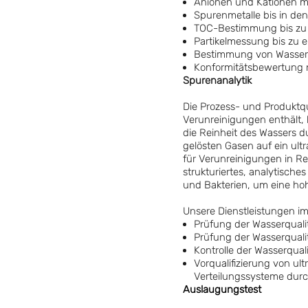
Anionen und Kationen m
Spurenmetalle bis in de
TOC-Bestimmung bis zu 
Partikelmessung bis zu e
Bestimmung von Wasserw
Konformitätsbewertung 
Spurenanalytik
Die Prozess- und Produktq
Verunreinigungen enthält, 
die Reinheit des Wassers d
gelösten Gasen auf ein ult
für Verunreinigungen in Rei
strukturiertes, analytische
und Bakterien, um eine ho
Unsere Dienstleistungen i
Prüfung der Wasserqual
Prüfung der Wasserquali
Kontrolle der Wasserqua
Vorqualifizierung von u
Verteilungssysteme durc
Auslaugungstest