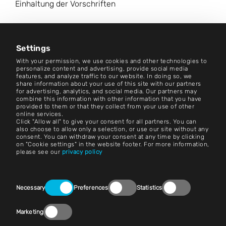
Einhaltung der Vorschriften
Karriere
Nachrichtenzentrum
Settings
With your permission, we use cookies and other technologies to
Kontakt
personalize content and advertising, provide social media
features, and analyze traffic to our website. In doing so, we
share information about your use of this site with our partners
Karriere
for advertising, analytics, and social media. Our partners may
combine this information with other information that you have
provided to them or that they collect from your use of other
Bedingungen und Konditionen
online services.
Click "Allow all" to give your consent for all partners. You can
Impressum
also choose to allow only a selection, or use our site without any
consent. You can withdraw your consent at any time by clicking
on "Cookie settings" in the website footer. For more information,
Rechtlicher Hinweis
please see our
privacy policy
Erklärungen zum Datenschutz
Consent
Kontakt
Necessary
Preferences
Statistics
Selection
Cookie-Einstellungen
Marketing
Einhaltung der Vorschriften (Speak Up!)