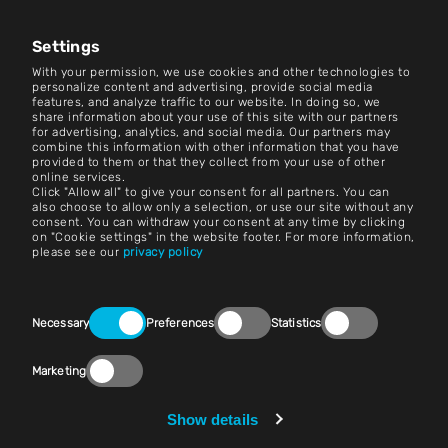
Karriere
Nachrichtenzentrum
Settings
With your permission, we use cookies and other technologies to
Kontakt
personalize content and advertising, provide social media
features, and analyze traffic to our website. In doing so, we
share information about your use of this site with our partners
Karriere
for advertising, analytics, and social media. Our partners may
combine this information with other information that you have
provided to them or that they collect from your use of other
Bedingungen und Konditionen
online services.
Click "Allow all" to give your consent for all partners. You can
Impressum
also choose to allow only a selection, or use our site without any
consent. You can withdraw your consent at any time by clicking
on "Cookie settings" in the website footer. For more information,
Rechtlicher Hinweis
please see our
privacy policy
Erklärungen zum Datenschutz
Consent
Kontakt
Necessary
Preferences
Statistics
Selection
Cookie-Einstellungen
Marketing
Einhaltung der Vorschriften (Speak Up!)
Show details
Lieferanten &amp; Einkauf