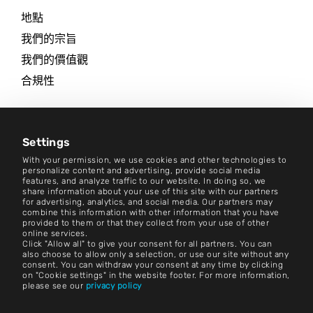
地點
我們的宗旨
我們的價值觀
合規性
工作機會
新聞中心
Settings
With your permission, we use cookies and other technologies to
聯絡人
personalize content and advertising, provide social media
features, and analyze traffic to our website. In doing so, we
share information about your use of this site with our partners
工作機會
for advertising, analytics, and social media. Our partners may
combine this information with other information that you have
provided to them or that they collect from your use of other
條款與細則
online services.
Click "Allow all" to give your consent for all partners. You can
版本說明
also choose to allow only a selection, or use our site without any
consent. You can withdraw your consent at any time by clicking
on "Cookie settings" in the website footer. For more information,
法律聲明
please see our
privacy policy
隱私權聲明