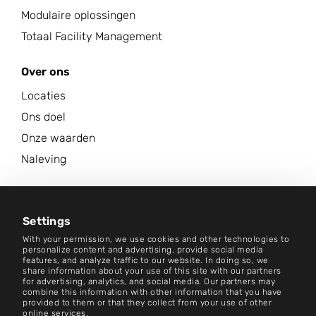
Modulaire oplossingen
Totaal Facility Management
Over ons
Locaties
Ons doel
Onze waarden
Naleving
Carrière
Nieuwscentrum
Settings
With your permission, we use cookies and other technologies to
Neem contact op met
personalize content and advertising, provide social media
features, and analyze traffic to our website. In doing so, we
share information about your use of this site with our partners
Carrière
for advertising, analytics, and social media. Our partners may
combine this information with other information that you have
provided to them or that they collect from your use of other
Algemene voorwaarden
online services.