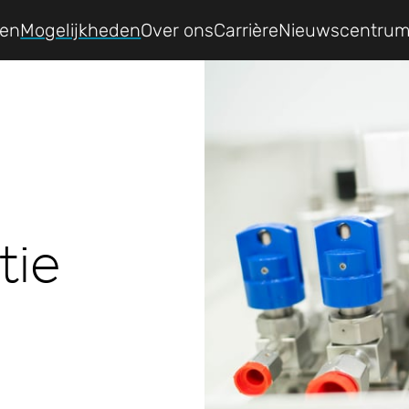
ten
Mogelijkheden
Over ons
Carrière
Nieuwscentru
tie