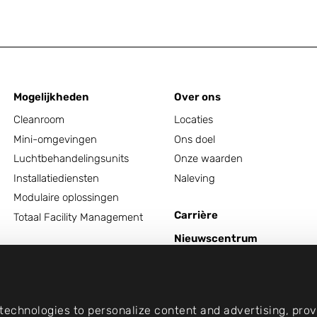
Mogelijkheden
Over ons
Cleanroom
Locaties
Mini-omgevingen
Ons doel
Luchtbehandelingsunits
Onze waarden
Installatiediensten
Naleving
Modulaire oplossingen
Carrière
Totaal Facility Management
Nieuwscentrum
Neem contact op met
echnologies to personalize content and advertising, provi