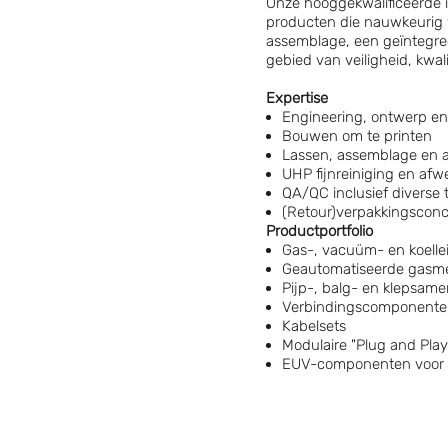
Onze hooggekwalificeerde in
producten die nauwkeurig 
assemblage, een geïntegre
gebied van veiligheid, kwalit
Expertise
Engineering, ontwerp en
Bouwen om te printen
Lassen, assemblage en 
UHP fijnreiniging en af
QA/QC inclusief diverse
(Retour)verpakkingsconce
Productportfolio
Gas-, vacuüm- en koelle
Geautomatiseerde gasm
Pijp-, balg- en klepsam
Verbindingscomponente
Kabelsets
Modulaire "Plug and Play
EUV-componenten voor 