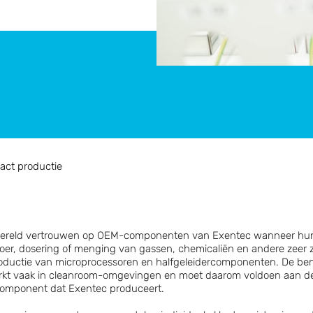
act productie
 wereld vertrouwen op OEM-componenten van Exentec wanneer hu
er, dosering of menging van gassen, chemicaliën en andere zeer zu
oductie van microprocessoren en halfgeleidercomponenten. De be
kt vaak in cleanroom-omgevingen en moet daarom voldoen aan de
k component dat Exentec produceert.