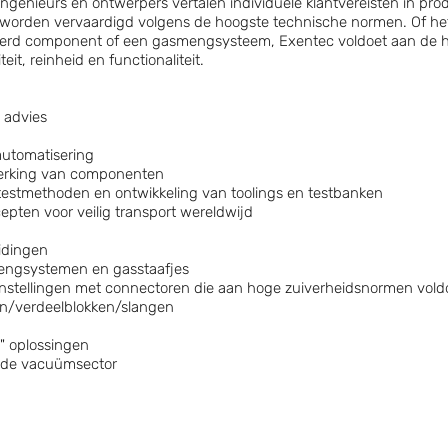
genieurs en ontwerpers vertalen individuele klantvereisten in prod
worden vervaardigd volgens de hoogste technische normen. Of he
erd component of een gasmengsysteem, Exentec voldoet aan de h
eit, reinheid en functionaliteit.
 advies
automatisering
werking van componenten
 testmethoden en ontwikkeling van toolings en testbanken
pten voor veilig transport wereldwijd
idingen
engsystemen en gasstaafjes
enstellingen met connectoren die aan hoge zuiverheidsnormen vol
n/verdeelblokken/slangen
" oplossingen
de vacuümsector