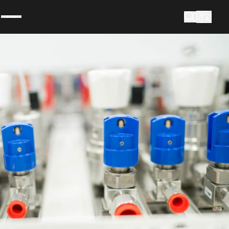
m
waar bent u naar op zoek?
Zoek op