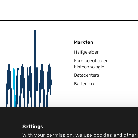
Markten
Halfgeleider
Farmaceutica en
biotechnologie
Datacenters
Batterijen
Settings
With your permission, we use cookies and other t