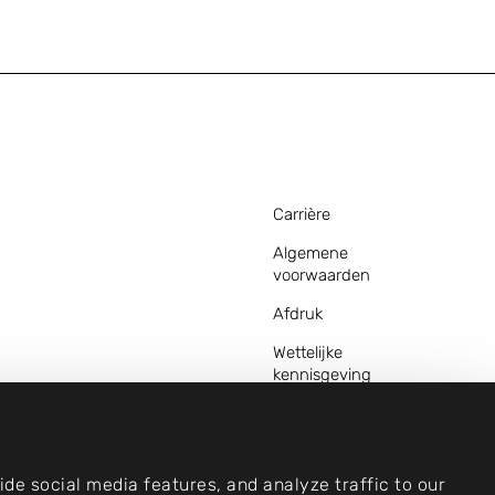
Carrière
Algemene
voorwaarden
Afdruk
Wettelijke
kennisgeving
Privacyverklaringen
Neem contact op
met
de social media features, and analyze traffic to our