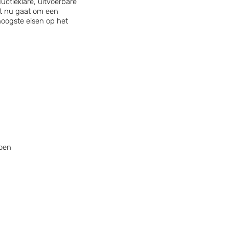
uctieklare, uitvoerbare
t nu gaat om een
oogste eisen op het
doen