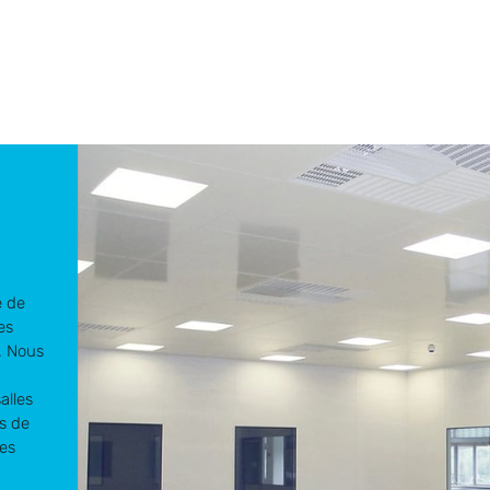
e de
es
. Nous
alles
s de
es