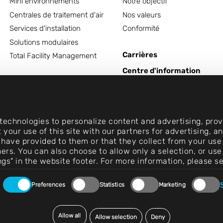
Mini environnements
Notre objectif
Centrales de traitement d'air
Nos valeurs
Services d'installation
Conformité
Solutions modulaires
Carrières
Total Facility Management
Centre d'information
Contact
echnologies to personalize content and advertising, provi
 your use of this site with our partners for advertising, 
 have provided to them or that they collect from your use 
rtners. You can also choose to allow only a selection, or 
ngs" in the website footer. For more information, please s
Preferences
Statistics
Marketing
Allow all
Allow selection
Deny