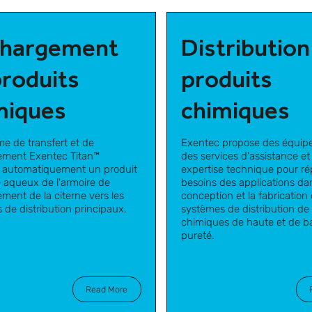
hargement
Distribution
produits
produits
miques
chimiques
e de transfert et de
Exentec propose des équip
ment Exentec Titan™
des services d'assistance e
e automatiquement un produit
expertise technique pour r
 aqueux de l'armoire de
besoins des applications da
ment de la citerne vers les
conception et la fabrication
s de distribution principaux.
systèmes de distribution de
chimiques de haute et de b
pureté.
Read More