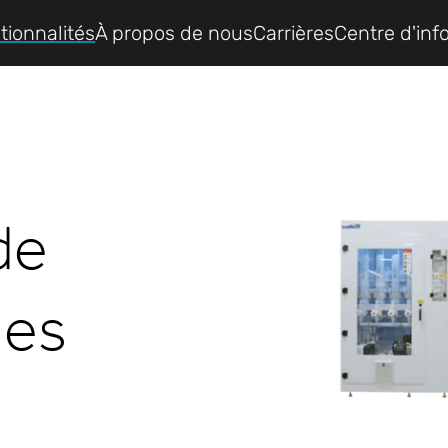
tionnalités
À propos de nous
Carrières
Centre d'inf
de
ues