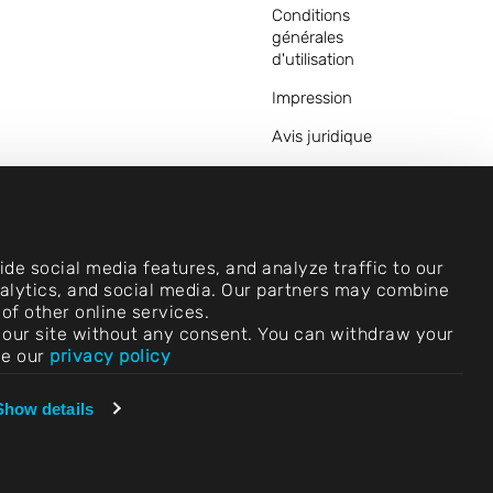
Conditions
générales
d'utilisation
Impression
Avis juridique
Déclarations de
confidentialité
Contact
de social media features, and analyze traffic to our
Paramètres des
analytics, and social media. Our partners may combine
cookies
of other online services.
use our site without any consent. You can withdraw your
Conformité
ee our
privacy policy
(Exprimez-vous !)
Fournisseurs et
Show details
achats