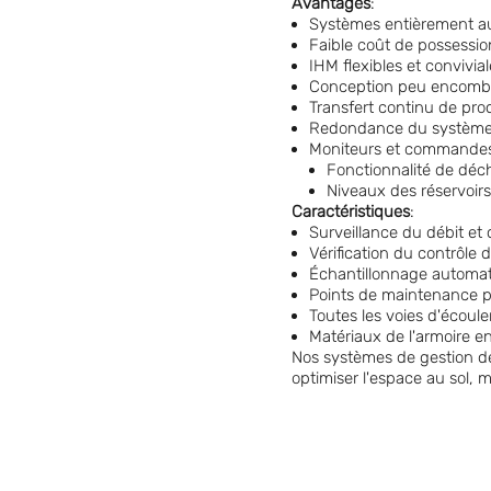
Avantages
:
Systèmes entièrement au
Faible coût de possessio
IHM flexibles et convivia
Conception peu encomb
Transfert continu de prod
Redondance du système 
Moniteurs et commandes
Fonctionnalité de déc
Niveaux des réservoir
Caractéristiques
:
Surveillance du débit et 
Vérification du contrôle 
Échantillonnage automat
Points de maintenance p
Toutes les voies d'écou
Matériaux de l'armoire e
Nos systèmes de gestion de
optimiser l'espace au sol, m