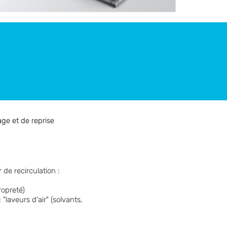
age et de reprise
 de recirculation :
ropreté)
"laveurs d'air" (solvants,