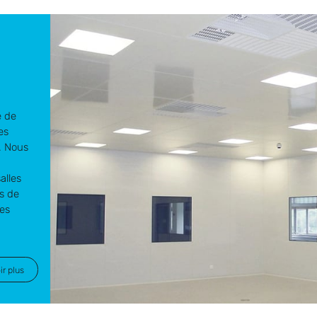
e de
es
. Nous
alles
s de
es
ir plus