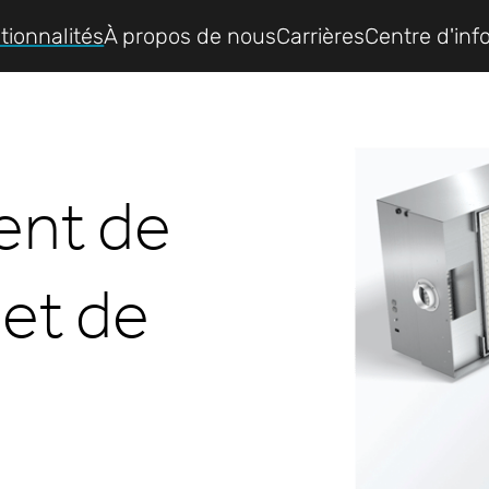
tionnalités
À propos de nous
Carrières
Centre d'inf
ent de
 et de