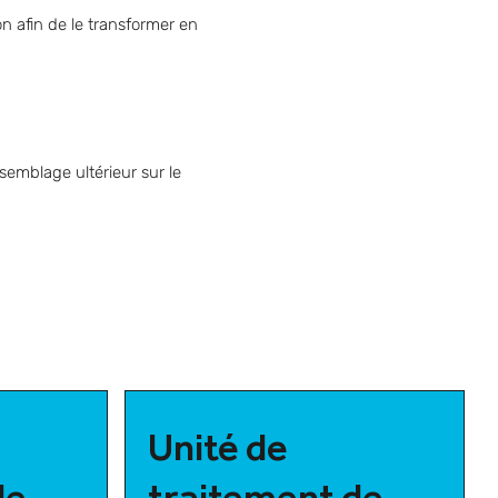
on afin de le transformer en
ssemblage ultérieur sur le
Unité de
de
traitement de