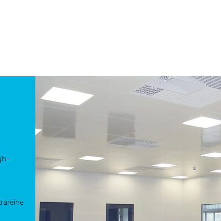
gh-
rareine