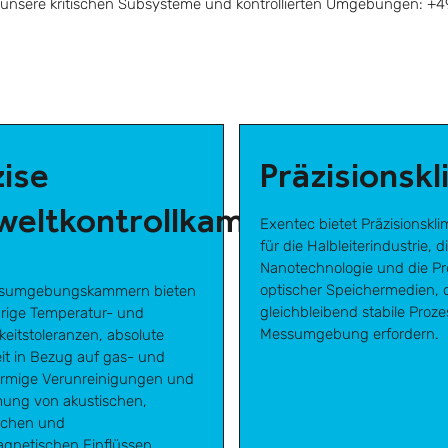
 unsere kritischen Subsysteme und kontrollierten Umgebungen: +
zise
Präzisionsk
eltkontrollkammer
Exentec bietet Präzisionskl
für die Halbleiterindustrie, d
Nanotechnologie und die Pr
optischer Speichermedien, d
onsumgebungskammern bieten
gleichbleibend stabile Proz
drige Temperatur- und
Messumgebung erfordern.
keitstoleranzen, absolute
it in Bezug auf gas- und
förmige Verunreinigungen und
ung von akustischen,
ischen und
agnetischen Einflüssen.