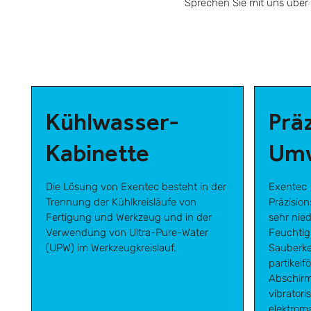
Sprechen Sie mit uns über
Kühlwasser-
Prä
Kabinette
Umw
Die Lösung von Exentec besteht in der
Exentec
Trennung der Kühlkreisläufe von
Präzisi
Fertigung und Werkzeug und in der
sehr nie
Verwendung von Ultra-Pure-Water
Feuchtig
(UPW) im Werkzeugkreislauf.
Sauberke
partikel
Abschirm
vibrator
elektrom