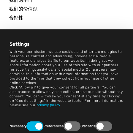
我们的宗旨
我们的价值观
合规性
职业生涯
新闻中心
Settings
With your permission, we use cookies and other technologies to
联系方式
personalize content and advertising, provide social media
features, and analyze traffic to our website. In doing so, we
share information about your use of this site with our partners
职业生涯
for advertising, analytics, and social media. Our partners may
combine this information with other information that you have
provided to them or that they collect from your use of other
条款和条件
online services.
Click "Allow all" to give your consent for all partners. You can
版本说明
also choose to allow only a selection, or use our site without any
consent. You can withdraw your consent at any time by clicking
on "Cookie settings" in the website footer. For more information,
法律声明
please see our
privacy policy
隐私声明
Consent
联系方式
Necessary
Preferences
Statistics
Selection