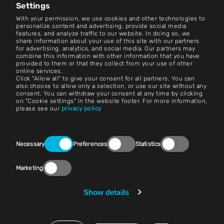
新闻中心
Settings
With your permission, we use cookies and other technologies to
联系方式
personalize content and advertising, provide social media
features, and analyze traffic to our website. In doing so, we
share information about your use of this site with our partners
职业生涯
for advertising, analytics, and social media. Our partners may
combine this information with other information that you have
provided to them or that they collect from your use of other
条款和条件
online services.
Click "Allow all" to give your consent for all partners. You can
版本说明
also choose to allow only a selection, or use our site without any
consent. You can withdraw your consent at any time by clicking
on "Cookie settings" in the website footer. For more information,
法律声明
please see our
privacy policy
隐私声明
Consent
联系方式
Necessary
Preferences
Statistics
Selection
Cookie 设置
Marketing
合规（大声说出来）
Show details
供应商与采购