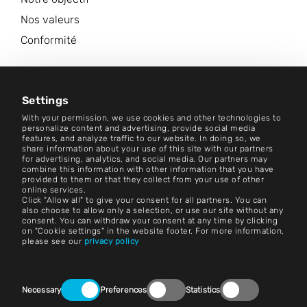
Nos valeurs
Conformité
Carrières
Centre d'information
Settings
With your permission, we use cookies and other technologies to
Contact
personalize content and advertising, provide social media
features, and analyze traffic to our website. In doing so, we
share information about your use of this site with our partners
Carrières
for advertising, analytics, and social media. Our partners may
combine this information with other information that you have
provided to them or that they collect from your use of other
Conditions générales d'utilisation
online services.
Click "Allow all" to give your consent for all partners. You can
Impression
also choose to allow only a selection, or use our site without any
consent. You can withdraw your consent at any time by clicking
on "Cookie settings" in the website footer. For more information,
Avis juridique
please see our
privacy policy
Déclarations de confidentialité
Consent
Contact
Necessary
Preferences
Statistics
Selection