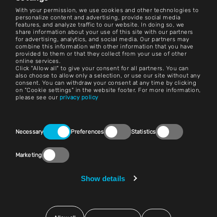
With your permission, we use cookies and other technologies to
Contact
personalize content and advertising, provide social media
features, and analyze traffic to our website. In doing so, we
share information about your use of this site with our partners
Carrières
for advertising, analytics, and social media. Our partners may
combine this information with other information that you have
provided to them or that they collect from your use of other
Conditions générales d'utilisation
online services.
Click "Allow all" to give your consent for all partners. You can
Impression
also choose to allow only a selection, or use our site without any
consent. You can withdraw your consent at any time by clicking
on "Cookie settings" in the website footer. For more information,
Avis juridique
please see our
privacy policy
Déclarations de confidentialité
Consent
Contact
Necessary
Preferences
Statistics
Selection
Paramètres des cookies
Marketing
Conformité (Exprimez-vous !)
Show details
Fournisseurs et achats