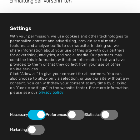
Einhaltung der Vorschriften
Karriere
Nachrichtenzentrum
Settings
With your permission, we use cookies and other technologies to
Kontakt
personalize content and advertising, provide social media
features, and analyze traffic to our website. In doing so, we
share information about your use of this site with our partners
Karriere
for advertising, analytics, and social media. Our partners may
combine this information with other information that you have
provided to them or that they collect from your use of other
Bedingungen und Konditionen
online services.
Click "Allow all" to give your consent for all partners. You can
Impressum
also choose to allow only a selection, or use our site without any
consent. You can withdraw your consent at any time by clicking
on "Cookie settings" in the website footer. For more information,
Rechtlicher Hinweis
please see our
privacy policy
Erklärungen zum Datenschutz
Consent
Kontakt
Necessary
Preferences
Statistics
Selection
Cookie-Einstellungen
Marketing
Einhaltung der Vorschriften (Speak Up!)