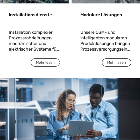
Installationsdienste
Modulare Lösungen
Installation komplexer
Unsere OSM- und
Prozessrohrleitungen,
intelligenten modularen
mechanischer und
Produktlösungen bringen
elektrischer Systeme für
Prozessversorgungseinricht
in Investitionsgüter- und
Hightech-Kunden
Werkzeuginstallationen
Mehr lesen
Mehr lesen
ein, was wertvolle Zeit
und Kosten spart und
gleichzeitig Qualität,
Sicherheit und
Wartungsfreundlichkeit
verbessert.