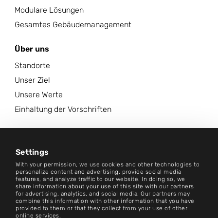
Modulare Lösungen
Gesamtes Gebäudemanagement
Über uns
Standorte
Unser Ziel
Unsere Werte
Einhaltung der Vorschriften
Karriere
Nachrichtenzentrum
Settings
With your permission, we use cookies and other technologies to
Kontakt
personalize content and advertising, provide social media
features, and analyze traffic to our website. In doing so, we
share information about your use of this site with our partners
Karriere
for advertising, analytics, and social media. Our partners may
combine this information with other information that you have
provided to them or that they collect from your use of other
Bedingungen und Konditionen
online services.