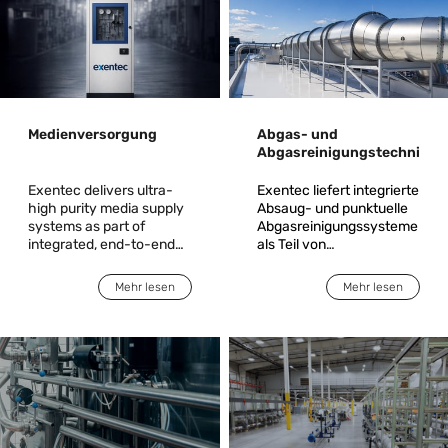
Medienversorgung
Abgas- und
Abgasreinigungstechnik
Exentec delivers ultra-
Exentec liefert integrierte
high purity media supply
Absaug- und punktuelle
systems as part of
Abgasreinigungssysteme
integrated, end-to-end
als Teil von
solutions for critical
Komplettlösungen für
manufacturing
kritische
Mehr lesen
Mehr lesen
environments. Acting as
Fertigungsumgebungen.
a single accountable
Wir gewährleisten die
partner, Exentec takes
sichere,
responsibility from
vorschriftsmäßige und
engineering and system
zuverlässige Absaugung
design through
und Aufbereitung von
installation,
Prozessemissionen aus
commissioning, and
Abscheidungs-, Ätz- und
operational readiness.
Diffusionsprozessen.