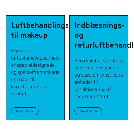
Luftbehandlingsenhed
Indblæsnings-
til makeup
og
returluftbehand
Make-up
luftbehandlingsenheder
Recirkulationsluftbehandl
er specialdesignede
er specialdesignede
og specialfremstillede
og specialfremstillede
enheder til
enheder til
konditionering af
konditionering af
udeluft
recirkuleret luft.
Read More
Read More