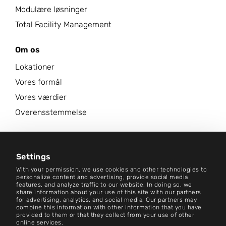
Modulære løsninger
Total Facility Management
Om os
Lokationer
Vores formål
Vores værdier
Overensstemmelse
Karriere
Nyhedscenter
Settings
With your permission, we use cookies and other technologies to
Kontakt
personalize content and advertising, provide social media
features, and analyze traffic to our website. In doing so, we
share information about your use of this site with our partners
Karriere
for advertising, analytics, and social media. Our partners may
combine this information with other information that you have
provided to them or that they collect from your use of other
Vilkår og betingelser
online services.