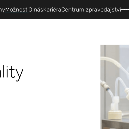
hy
Možnosti
O nás
Kariéra
Centrum zpravodajství
lity