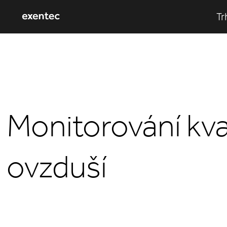
Tr
Monitorování kva
ovzduší