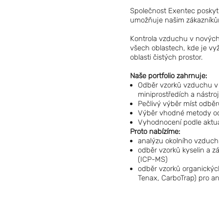
Společnost Exentec poskytu
umožňuje našim zákazníkům 
Kontrola vzduchu v nových
všech oblastech, kde je vyž
oblasti čistých prostor.
Naše portfolio zahrnuje:
Odběr vzorků vzduchu v 
miniprostředích a nástroj
Pečlivý výběr míst odběr
Výběr vhodné metody o
Vyhodnocení podle aktuál
Proto nabízíme:
analýzu okolního vzduch
odběr vzorků kyselin a z
(ICP-MS)
odběr vzorků organickýc
Tenax, CarboTrap) pro 