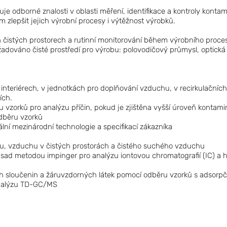
je odborné znalosti v oblasti měření, identifikace a kontroly kont
zlepšit jejich výrobní procesy i výtěžnost výrobků.
 čistých prostorech a rutinní monitorování během výrobního proces
adováno čisté prostředí pro výrobu: polovodičový průmysl, optická 
interiérech, v jednotkách pro doplňování vzduchu, v recirkulačníc
ích.
u vzorků pro analýzu příčin, pokud je zjištěna vyšší úroveň kontami
dběru vzorků
ní mezinárodní technologie a specifikací zákazníka
u, vzduchu v čistých prostorách a čistého suchého vzduchu
ásad metodou impinger pro analýzu iontovou chromatografií (IC) a 
h sloučenin a žáruvzdorných látek pomocí odběru vzorků s adsorpčn
analýzu TD-GC/MS