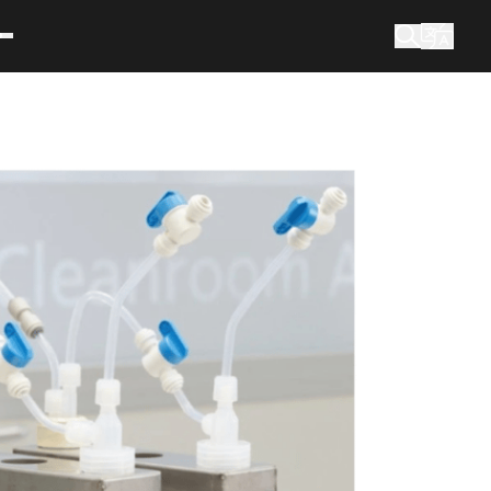
co hledáte?
Vyhledávání