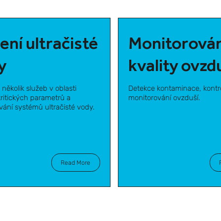
ení ultračisté
Monitorován
y
kvality ovzd
několik služeb v oblasti
Detekce kontaminace, kontr
kritických parametrů a
monitorování ovzduší.
vání systémů ultračisté vody.
Read More