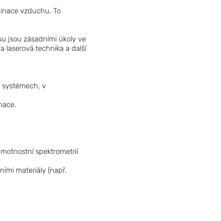
aminace vzduchu. To
u jsou zásadními úkoly ve
a laserová technika a další
h systémech, v
nace.
hmotnostní spektrometrií
ími materiály (např.