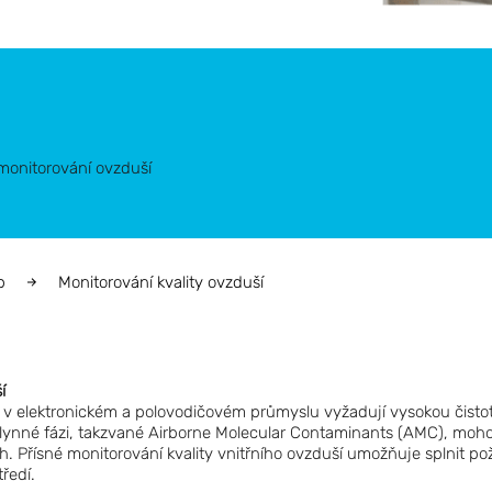
monitorování ovzduší
p
Monitorování kvality ovzduší
í
 v elektronickém a polovodičovém průmyslu vyžadují vysokou čisto
ynné fázi, takzvané Airborne Molecular Contaminants (AMC), moh
ch. Přísné monitorování kvality vnitřního ovzduší umožňuje splnit 
ředí.