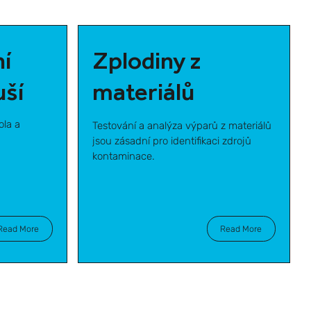
í
Zplodiny z
uší
materiálů
ola a
Testování a analýza výparů z materiálů
jsou zásadní pro identifikaci zdrojů
kontaminace.
Read More
Read More