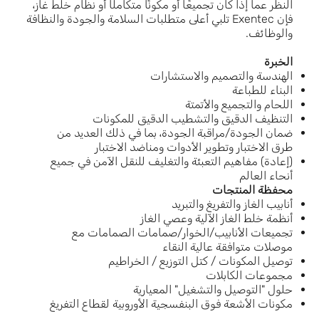
النظر عما إذا كان تجميعًا أو مكونًا متكاملًا أو نظام خلط غاز،
فإن Exentec تلبي أعلى متطلبات السلامة والجودة والنظافة
والوظائف.
الخبرة
الهندسة والتصميم والاستشارات
البناء للطباعة
اللحام والتجميع والأتمتة
التنظيف الدقيق والتشطيب الدقيق للمكونات
ضمان الجودة/مراقبة الجودة، بما في ذلك العديد من
طرق الاختبار وتطوير الأدوات ومناضد الاختبار
(إعادة) مفاهيم التعبئة والتغليف للنقل الآمن في جميع
أنحاء العالم
محفظة المنتجات
أنابيب الغاز والتفريغ والتبريد
أنظمة خلط الغاز الآلية وعصي الغاز
تجميعات الأنابيب/الخوار/صمامات الصمامات مع
موصلات متوافقة عالية النقاء
توصيل المكونات / كتل التوزيع / الخراطيم
مجموعات الكابلات
حلول "التوصيل والتشغيل" المعيارية
مكونات الأشعة فوق البنفسجية الأوروبية لقطاع التفريغ