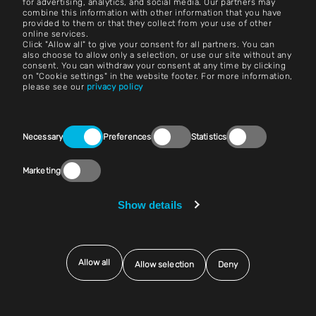
الوظائف
for advertising, analytics, and social media. Our partners may
combine this information with other information that you have
provided to them or that they collect from your use of other
الشروط والأحكام
online services.
Click "Allow all" to give your consent for all partners. You can
بصمة
also choose to allow only a selection, or use our site without any
consent. You can withdraw your consent at any time by clicking
on "Cookie settings" in the website footer. For more information,
إشعار قانوني
please see our
privacy policy
بيانات الخصوصية
Consent
اتصل بنا
Necessary
Preferences
Statistics
Selection
إعدادات ملفات تعريف الارتباط
Marketing
الامتثال (ارفع صوتك!)
Show details
البائعون والمشتريات
Allow all
Allow selection
Deny
© 2025 إكسنتك