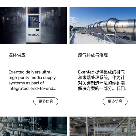
媒体供应
废气排放与治理
Exentec delivers ultra-
Exentec 提供集成的排气
high purity media supply
和末端处理系统，作为针
systems as part of
对关键制造环境的端到端
integrated, end-to-end
解决方案的一部分。我们
solutions for critical
确保对沉积、刻蚀和扩散
manufacturing
工艺产生的工艺排放物进
更多信息
更多信息
environments. Acting as
行安全、合规且可靠的捕
a single accountable
集和处理。
partner, Exentec takes
responsibility from
engineering and system
design through