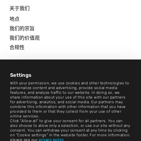
关于我们
地点
我们的宗旨
我们的价值观
合规性
职业生涯
新闻中心
Settings
With your permission, we use cookies and other technologies to
联系方式
personalize content and advertising, provide social media
features, and analyze traffic to our website. In doing so, we
share information about your use of this site with our partners
职业生涯
for advertising, analytics, and social media. Our partners may
combine this information with other information that you have
provided to them or that they collect from your use of other
条款和条件
online services.
Click "Allow all" to give your consent for all partners. You can
版本说明
also choose to allow only a selection, or use our site without any
consent. You can withdraw your consent at any time by clicking
on "Cookie settings" in the website footer. For more information,
法律声明
please see our
privacy policy