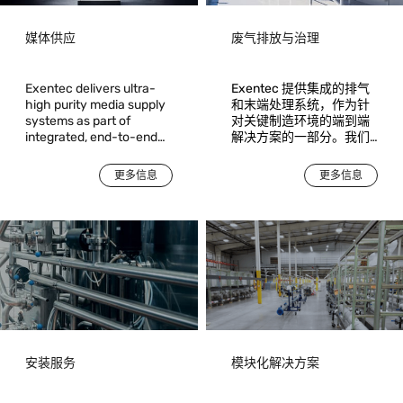
媒体供应
废气排放与治理
Exentec delivers ultra-
Exentec 提供集成的排气
high purity media supply
和末端处理系统，作为针
systems as part of
对关键制造环境的端到端
integrated, end-to-end
解决方案的一部分。我们
solutions for critical
确保对沉积、刻蚀和扩散
manufacturing
工艺产生的工艺排放物进
更多信息
更多信息
environments. Acting as
行安全、合规且可靠的捕
a single accountable
集和处理。
partner, Exentec takes
responsibility from
engineering and system
design through
installation,
commissioning, and
operational readiness.
安装服务
模块化解决方案