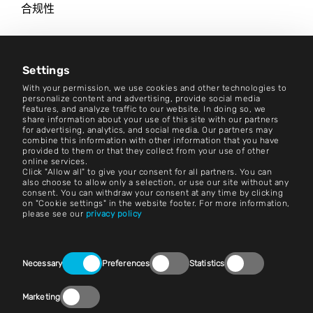
合规性
职业生涯
新闻中心
Settings
With your permission, we use cookies and other technologies to
联系方式
personalize content and advertising, provide social media
features, and analyze traffic to our website. In doing so, we
share information about your use of this site with our partners
职业生涯
for advertising, analytics, and social media. Our partners may
combine this information with other information that you have
provided to them or that they collect from your use of other
条款和条件
online services.
Click "Allow all" to give your consent for all partners. You can
版本说明
also choose to allow only a selection, or use our site without any
consent. You can withdraw your consent at any time by clicking
on "Cookie settings" in the website footer. For more information,
法律声明
please see our
privacy policy
隐私声明
Consent
联系方式
Necessary
Preferences
Statistics
Selection
Cookie 设置
Marketing