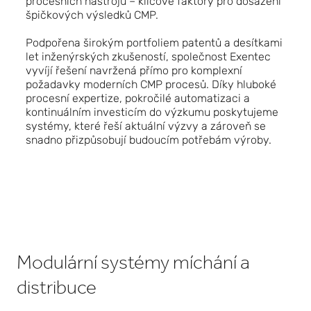
procesních nástrojů – klíčové faktory pro dosažení
špičkových výsledků CMP.
Podpořena širokým portfoliem patentů a desítkami
let inženýrských zkušeností, společnost Exentec
vyvíjí řešení navržená přímo pro komplexní
požadavky moderních CMP procesů. Díky hluboké
procesní expertize, pokročilé automatizaci a
kontinuálním investicím do výzkumu poskytujeme
systémy, které řeší aktuální výzvy a zároveň se
snadno přizpůsobují budoucím potřebám výroby.
Modulární systémy míchání a
distribuce