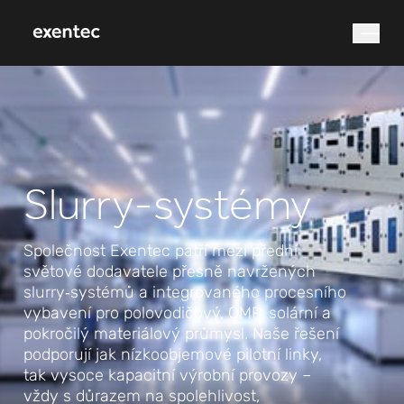
co hledáte?
Slurry‑systémy
Společnost Exentec patří mezi přední
světové dodavatele přesně navržených
Vyhledávání
slurry‑systémů a integrovaného procesního
vybavení pro polovodičový, CMP, solární a
pokročilý materiálový průmysl. Naše řešení
podporují jak nízkoobjemové pilotní linky,
tak vysoce kapacitní výrobní provozy –
vždy s důrazem na spolehlivost,