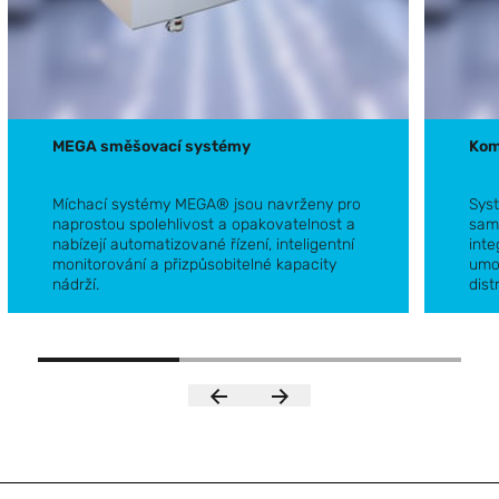
MEGA směšovací systémy
Kom
Míchací systémy MEGA®
jsou navrženy pro
Sys
naprostou spolehlivost a opakovatelnost a
samo
nabízejí automatizované řízení, inteligentní
int
monitorování a přizpůsobitelné kapacity
umož
MEGA směšovací systémy
Komun
nádrží.
dist