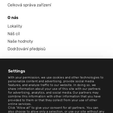
Celková správa zařízení
O nás
Lokality
Náš cíl
Naše hodnoty
Dodržování předpisů
Kariéra
Centrum zpravodajství
Settings
With your permission, we use cookies and other technologies to
Kontakt
personalize content and advertising, provide social media
features, and analyze traffic to our website. In doing so, we
share information about your use of this site with our partners
Kariéra
for advertising, analytics, and social media. Our partners may
combine this information with other information that you have
provided to them or that they collect from your use of other
Podmínky a pravidla
online services.
Click "Allow all" to give your consent for all partners. You can
Otisk
also choose to allow only a selection, or use our site without any