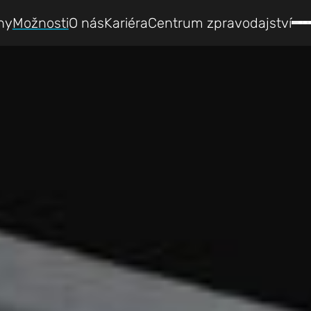
hy
Možnosti
O nás
Kariéra
Centrum zpravodajství