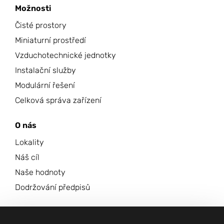
Čistý prostor Suchý prostor
Možnosti
Exentec Czech s.r.o.
Čisté prostory
VGP Park - hala A-2
Tovární 3667/28
Miniaturní prostředí
400 01 Ústí nad Labem
Vzduchotechnické jednotky
Česká republika
Instalační služby
Zobrazit na mapě
Modulární řešení
Celková správa zařízení
O nás
Lokality
Náš cíl
Naše hodnoty
Dodržování předpisů
Kariéra