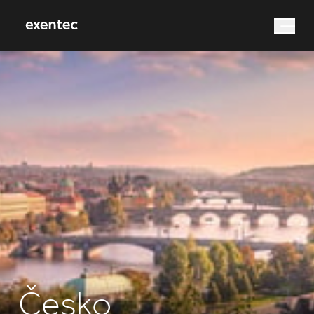
co hledáte?
Vyhledávání
Česko