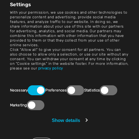
Centrum zpravodajství
Settings
With your permission, we use cookies and other technologies to
Kontakt
personalize content and advertising, provide social media
features, and analyze traffic to our website. In doing so, we
share information about your use of this site with our partners
Kariéra
for advertising, analytics, and social media. Our partners may
combine this information with other information that you have
provided to them or that they collect from your use of other
Podmínky a pravidla
online services.
Click "Allow all" to give your consent for all partners. You can
Otisk
also choose to allow only a selection, or use our site without any
consent. You can withdraw your consent at any time by clicking
on "Cookie settings" in the website footer. For more information,
Právní upozornění
please see our
privacy policy
Prohlášení o ochraně osobních údajů
Consent
Kontakt
Necessary
Preferences
Statistics
Selection
Nastavení souborů cookie
Marketing
Dodržování předpisů (Speak Up!)
Show details
Prodejci a nákupy