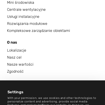
Mini środowiska
Centrale wentylacyjne
Usługi instalacyjne
Rozwiązania modułowe
Kompleksowe zarządzanie obiektami
O nas
Lokalizacje
Nasz cel
Nasze wartości
Zgodność
Kariera
Centrum aktualności
Settings
With your permission, we use cookies and other technologies to
Kontakt
personalize content and advertising, provide social media