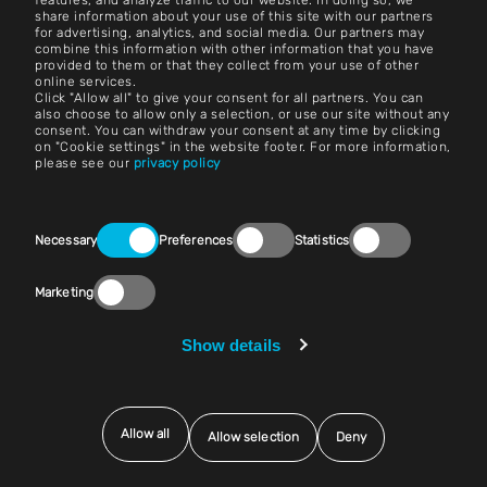
features, and analyze traffic to our website. In doing so, we
share information about your use of this site with our partners
Kariera
for advertising, analytics, and social media. Our partners may
combine this information with other information that you have
provided to them or that they collect from your use of other
Zasady i warunki
online services.
Click "Allow all" to give your consent for all partners. You can
Nadruk
also choose to allow only a selection, or use our site without any
consent. You can withdraw your consent at any time by clicking
on "Cookie settings" in the website footer. For more information,
Nota prawna
please see our
privacy policy
Oświadczenia o ochronie prywatności
Consent
Kontakt
Necessary
Preferences
Statistics
Selection
Ustawienia plików cookie
Marketing
Zgodność z przepisami (Speak Up!)
Show details
Sprzedawcy i zakupy
Allow all
Allow selection
Deny
© 2025 Exentec