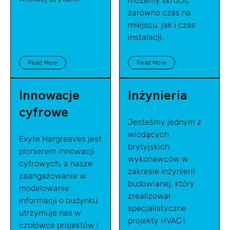
możemy skrócić
zarówno czas na
miejscu, jak i czas
instalacji.
Read More
Read More
Innowacje
Inżynieria
cyfrowe
Jesteśmy jednym z
wiodących
Exyte Hargreaves jest
brytyjskich
pionierem innowacji
wykonawców w
cyfrowych, a nasze
zakresie inżynierii
zaangażowanie w
budowlanej, który
modelowanie
zrealizował
informacji o budynku
specjalistyczne
utrzymuje nas w
projekty HVAC i
czołówce projektów i