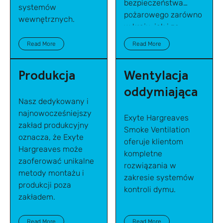
bezpieczeństwa
systemów
pożarowego zarówno
wewnętrznych.
w kraju, jak i za
granicą.
Read More
Read More
Produkcja
Wentylacja
oddymiająca
Nasz dedykowany i
najnowocześniejszy
Exyte Hargreaves
zakład produkcyjny
Smoke Ventilation
oznacza, że Exyte
oferuje klientom
Hargreaves może
kompletne
zaoferować unikalne
rozwiązania w
metody montażu i
zakresie systemów
produkcji poza
kontroli dymu.
zakładem.
Read More
Read More