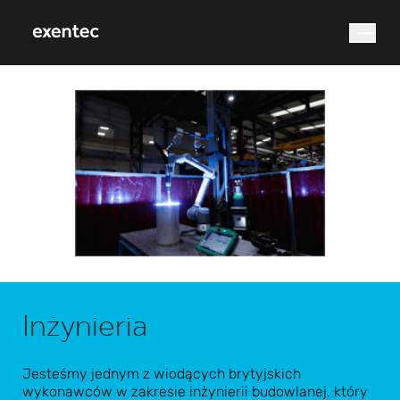
Czego szukasz?
Wyszukiwanie
Inżynieria
Jesteśmy jednym z wiodących brytyjskich
wykonawców w zakresie inżynierii budowlanej, który