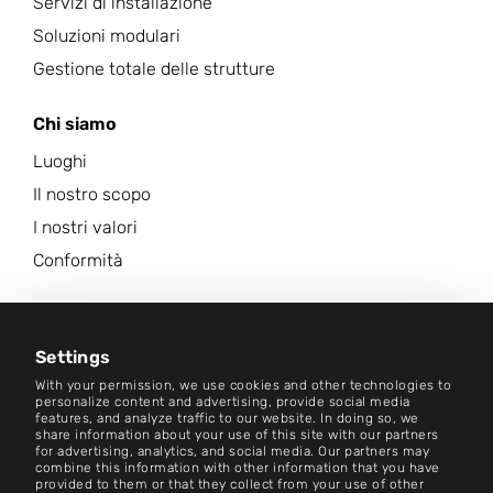
Servizi di installazione
Soluzioni modulari
Gestione totale delle strutture
Chi siamo
Luoghi
Il nostro scopo
I nostri valori
Conformità
Carriera
Centro Notizie
Settings
With your permission, we use cookies and other technologies to
Contatto
personalize content and advertising, provide social media
features, and analyze traffic to our website. In doing so, we
share information about your use of this site with our partners
Carriera
for advertising, analytics, and social media. Our partners may
combine this information with other information that you have
provided to them or that they collect from your use of other
Termini e condizioni